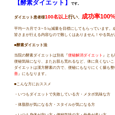
【酵素ダイエット】
です。
成功率100
100名以上
行い
ダイエット患者様
、
平均一カ月で３~５㎏減量を目標にしてもらっています。
皆さまが行える内容なので難しくはありません！やる気があれ
■
酵素ダイエット法
当院の酵素ダイエットは別名『
便秘解消ダイエット
』とも
便秘気味になり、またお肌も荒れるなど、体に良くないこ
ダイエットは漢方酵素の力で、便秘にもなりにくく腸も整
善
』にもなります。
■こんな方におススメ
・いつもダイエットで失敗している方・メタボ気味な方
・体脂肪が気になる方・スタイルが気になる方
・いつも身体が怠い方・便秘気味の方・外食が多い方