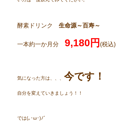
酵素ドリンク
生命源～百寿～
9,180円
一本約一か月分
(税込)
今です！
気になった方は、、、
自分を変えていきましょう！！
では(｡･ω･)ﾉﾞ