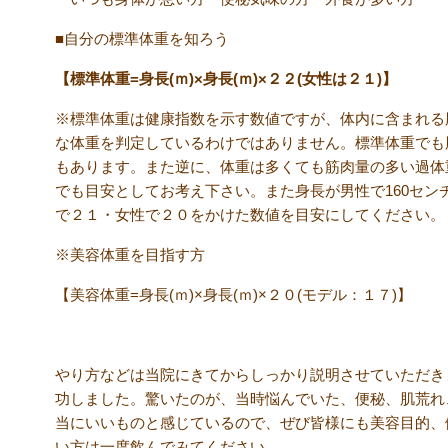
■自分の標準体重を知ろう
【標準体重=身長(ｍ)×身長(ｍ)×２２(女性は２１)】
※標準体重は健康指数を示す数値ですが、体内に含まれる
な体重を判定しているわけではありません。標準体重でも脂
もあります。また逆に、体重は多くても筋肉量の多い過体
でも目安としてお考え下さい。また身長が男性で160セン
で２１・女性で２０をかけた数値を目安にしてください。
※美容体重を目指す方
【美容体重=身長(ｍ)×身長(ｍ)×２０(モデル：１７)】
やり方などは当院にきてからしっかり説明させていただき
功しました。驚いたのが、当時悩んでいた、便秘、肌荒れ
当にいいものと感じているので、ぜび皆様にも美容目的、
い方は一度飲んでみてください。