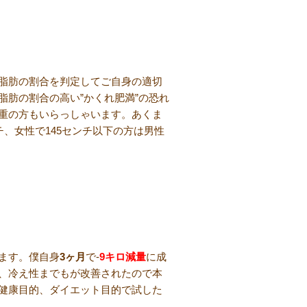
脂肪の割合を判定してご自身の適切
肪の割合の高い”かくれ肥満”の恐れ
重の方もいらっしゃいます。あくま
チ、女性で145センチ以下の方は男性
ます。僕自身
3ヶ月
で-
9キロ減量
に成
、冷え性までもが改善されたので本
健康目的、ダイエット目的で試した