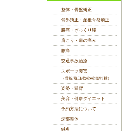
整体・骨盤矯正
骨盤矯正・産後骨盤矯正
腰痛・ぎっくり腰
肩こり・肩の痛み
膝痛
交通事故治療
スポーツ障害
（骨折/脱臼/捻挫/挫傷/打撲）
姿勢・猫背
美容・健康ダイエット
予約方法について
深部整体
鍼灸