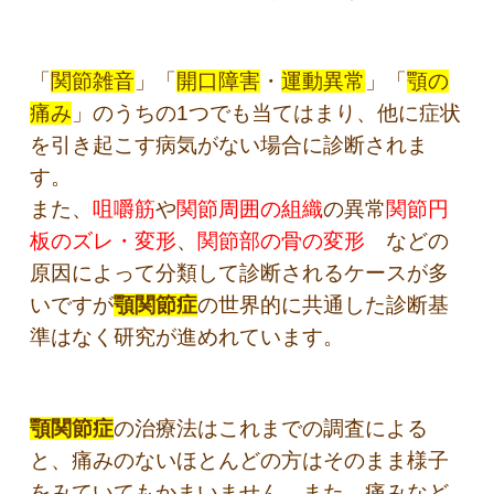
「
関節雑音
」「
開口障害
・
運動異常
」「
顎の
痛み
」のうちの1つでも当てはまり、他に症状
を引き起こす病気がない場合に診断されま
す。
また、
咀嚼筋
や
関節周囲の組織
の異常
関節円
板のズレ・変形
、
関節部の骨の変形
などの
原因によって分類して診断されるケースが多
いですが
顎関節症
の世界的に共通した診断基
準はなく研究が進めれています。
顎関節症
の治療法はこれまでの調査による
と、痛みのないほとんどの方はそのまま様子
をみていてもかまいません。また、痛みなど