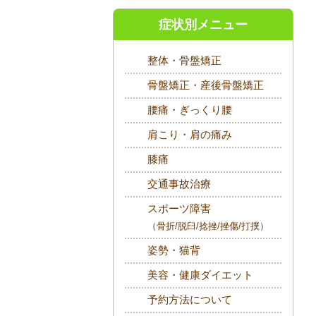
症状別メニュー
整体・骨盤矯正
骨盤矯正・産後骨盤矯正
腰痛・ぎっくり腰
肩こり・肩の痛み
膝痛
交通事故治療
スポーツ障害
（骨折/脱臼/捻挫/挫傷/打撲）
姿勢・猫背
美容・健康ダイエット
予約方法について