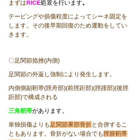
まずは
RICE
処置を行います
。
テーピングや損傷程度によってシーネ固定を
します。その後早期回復のため運動をしてい
きます。
〇足関節捻挫(内側)
足関節の外返し強制により発生します。
内側側副靭帯(脛舟部)(前脛距部)(脛踵部)(後脛
距部)で構成される
三角靭帯
があります。
単独損傷よりも
足関節果部骨折
と合併するこ
ともあります。骨折がない場合でも
脛腓靭帯