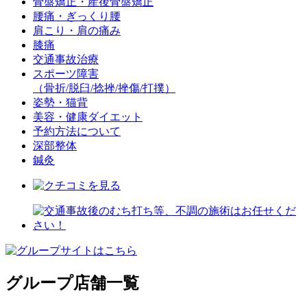
骨盤矯正・産後骨盤矯正
腰痛・ぎっくり腰
肩こり・肩の痛み
膝痛
交通事故治療
スポーツ障害
（骨折/脱臼/捻挫/挫傷/打撲）
姿勢・猫背
美容・健康ダイエット
予約方法について
深部整体
鍼灸
グループ店舗一覧