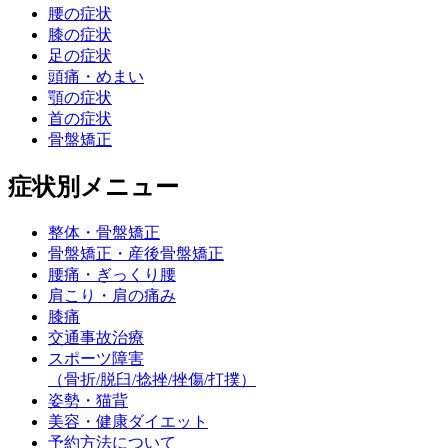
腰の症状
膝の症状
足の症状
頭痛・めまい
顎の症状
首の症状
骨盤矯正
症状別メニュー
整体・骨盤矯正
骨盤矯正・産後骨盤矯正
腰痛・ぎっくり腰
肩こり・肩の痛み
膝痛
交通事故治療
スポーツ障害
（骨折/脱臼/捻挫/挫傷/打撲）
姿勢・猫背
美容・健康ダイエット
予約方法について