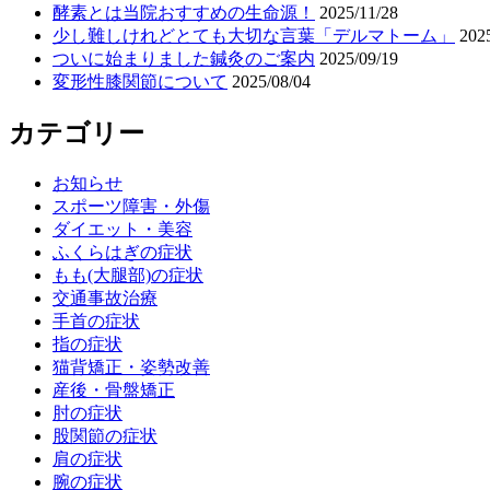
酵素とは当院おすすめの生命源！
2025/11/28
少し難しけれどとても大切な言葉「デルマトーム」
202
ついに始まりました鍼灸のご案内
2025/09/19
変形性膝関節について
2025/08/04
カテゴリー
お知らせ
スポーツ障害・外傷
ダイエット・美容
ふくらはぎの症状
もも(大腿部)の症状
交通事故治療
手首の症状
指の症状
猫背矯正・姿勢改善
産後・骨盤矯正
肘の症状
股関節の症状
肩の症状
腕の症状