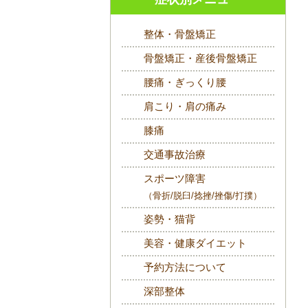
整体・骨盤矯正
骨盤矯正・産後骨盤矯正
腰痛・ぎっくり腰
肩こり・肩の痛み
膝痛
交通事故治療
スポーツ障害
（骨折/脱臼/捻挫/挫傷/打撲）
姿勢・猫背
美容・健康ダイエット
予約方法について
深部整体