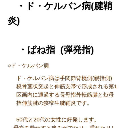
・ド・ケルバン病(腱鞘
炎)
・ばね指 (弾発指)
○ド・ケルバン病
ド・ケルバン病は手関節背橈側(親指側)
橈骨茎状突起と伸筋支帯で形成される第1
区画内に通過する長母指外転筋腱と短母
指伸筋腱の狭窄生腱鞘炎です。
50代と20代の女性に好発します。
母指を動かすと痛みがでたり、腫れたりし